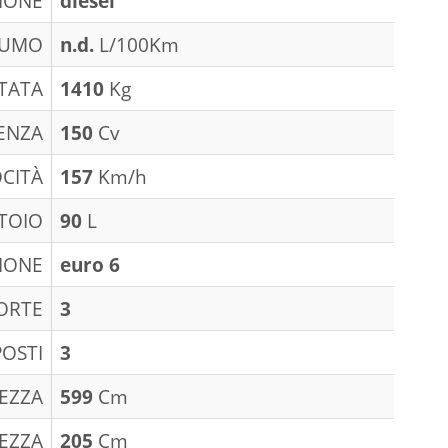
IONE
diesel
SUMO
n.d.
L/100Km
TATA
1410
Kg
ENZA
150
Cv
CITÀ
157
Km/h
TOIO
90
L
IONE
euro 6
ORTE
3
POSTI
3
EZZA
599
Cm
EZZA
205
Cm