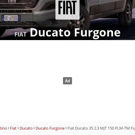
Ducato Furgone
FIAT
tino
Fiat
Ducato
Ducato Furgone
Fiat Ducato 35 2.3 MJT 150 PLM-TM 