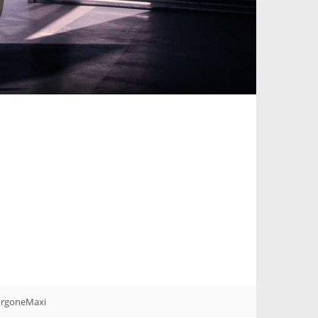
FurgoneMaxi