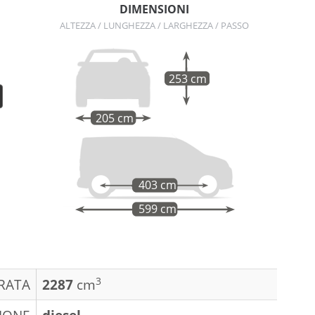
DIMENSIONI
ALTEZZA / LUNGHEZZA / LARGHEZZA / PASSO
253 cm
205 cm
403 cm
599 cm
3
DRATA
2287
cm