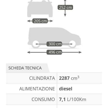
252 cm
205 cm
300 cm
496 cm
SCHEDA TECNICA
3
CILINDRATA
2287
cm
ALIMENTAZIONE
diesel
CONSUMO
7,1
L/100Km