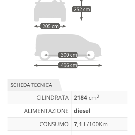
252 cm
205 cm
300 cm
496 cm
SCHEDA TECNICA
3
CILINDRATA
2184
cm
ALIMENTAZIONE
diesel
CONSUMO
7,1
L/100Km