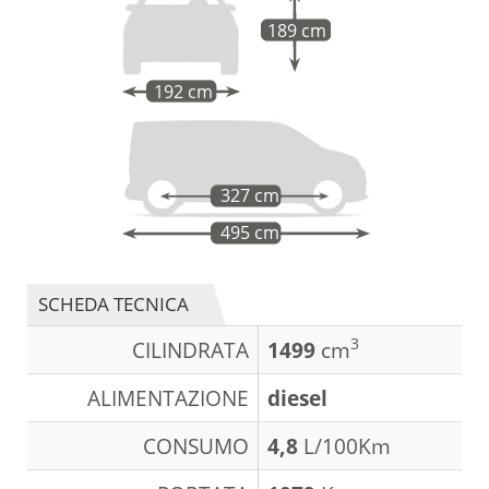
189 cm
192 cm
327 cm
495 cm
SCHEDA TECNICA
3
CILINDRATA
1499
cm
ALIMENTAZIONE
diesel
CONSUMO
4,8
L/100Km