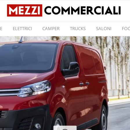
E
ELETTRICI
CAMPER
TRUCKS
SALONI
FO