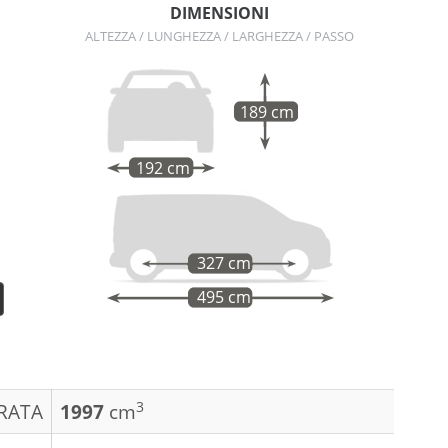
DIMENSIONI
a
ALTEZZA / LUNGHEZZA / LARGHEZZA / PASSO
189 cm
192 cm
327 cm
495 cm
3
DRATA
1997
cm