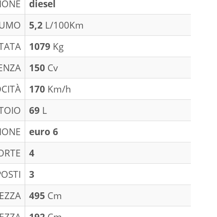
IONE
diesel
SUMO
5,2
L/100Km
TATA
1079
Kg
ENZA
150
Cv
CITÀ
170
Km/h
TOIO
69
L
IONE
euro 6
ORTE
4
POSTI
3
EZZA
495
Cm
EZZA
192
Cm