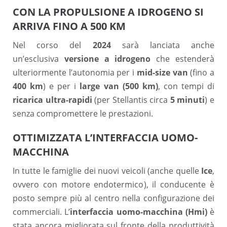
CON LA PROPULSIONE A IDROGENO SI
ARRIVA FINO A 500 KM
Nel corso del
2024
sarà lanciata anche
un’esclusiva
versione a idrogeno
che estenderà
ulteriormente l’autonomia per i
mid-size van
(fino a
400 km
) e per i
large van (500 km)
, con tempi di
ricarica ultra-rapidi
(per Stellantis circa
5 minuti
) e
senza compromettere le prestazioni.
OTTIMIZZATA L’INTERFACCIA UOMO-
MACCHINA
In tutte le famiglie dei nuovi veicoli (anche quelle
Ice
,
ovvero con motore endotermico), il conducente è
posto sempre più al centro nella configurazione dei
commerciali. L’
interfaccia uomo-macchina (Hmi)
è
stata ancora migliorata sul fronte della produttività