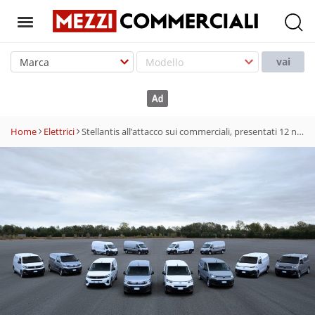
T
o
vai
g
g
l
e
Home
Elettrici
Stellantis all’attacco sui commerciali, presentati 12 nuovi veicoli
n
a
v
i
g
a
t
i
o
n