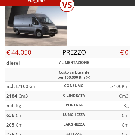
Furgone
VS
€ 44.050
PREZZO
€ 0
diesel
ALIMENTAZIONE
Costo carburante
per 100.000 Km (*)
n.d.
L/100Km
CONSUMO
L/100Km
2184
Cm3
CILINDRATA
Cm3
n.d.
Kg
PORTATA
Kg
636
Cm
LUNGHEZZA
Cm
205
Cm
LARGHEZZA
Cm
276
Cm
ALTEZZA
Cm