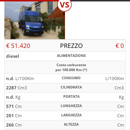
VS
€ 51.420
PREZZO
€ 0
diesel
ALIMENTAZIONE
Costo carburante
per 100.000 Km (*)
n.d.
L/100Km
CONSUMO
L/100Km
2287
Cm3
CILINDRATA
Cm3
n.d.
Kg
PORTATA
Kg
571
Cm
LUNGHEZZA
Cm
201
Cm
LARGHEZZA
Cm
266
Cm
ALTEZZA
Cm