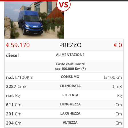
VS
€ 59.170
PREZZO
€ 0
diesel
ALIMENTAZIONE
Costo carburante
per 100.000 Km (*)
n.d.
L/100Km
CONSUMO
L/100Km
2287
Cm3
CILINDRATA
Cm3
n.d.
Kg
PORTATA
Kg
611
Cm
LUNGHEZZA
Cm
201
Cm
LARGHEZZA
Cm
294
Cm
ALTEZZA
Cm