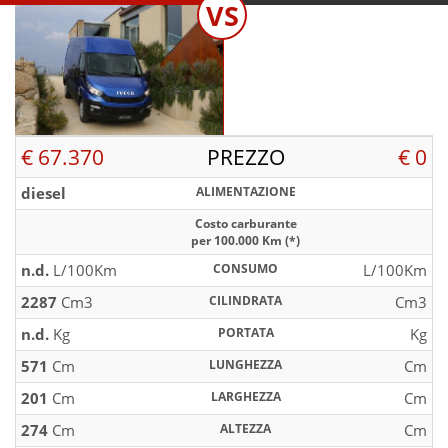
VS
€ 67.370
PREZZO
€ 0
diesel
ALIMENTAZIONE
Costo carburante
per 100.000 Km (*)
n.d.
L/100Km
CONSUMO
L/100Km
2287
Cm3
CILINDRATA
Cm3
n.d.
Kg
PORTATA
Kg
571
Cm
LUNGHEZZA
Cm
201
Cm
LARGHEZZA
Cm
274
Cm
ALTEZZA
Cm