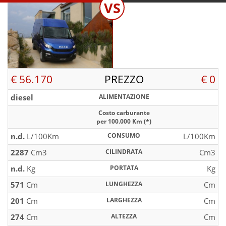
VS
€ 56.170
PREZZO
€ 0
diesel
ALIMENTAZIONE
Costo carburante
per 100.000 Km (*)
n.d.
L/100Km
CONSUMO
L/100Km
2287
Cm3
CILINDRATA
Cm3
n.d.
Kg
PORTATA
Kg
571
Cm
LUNGHEZZA
Cm
201
Cm
LARGHEZZA
Cm
274
Cm
ALTEZZA
Cm