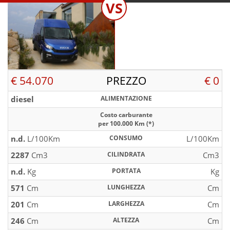
VS
€ 54.070
PREZZO
€ 0
diesel
ALIMENTAZIONE
Costo carburante
per 100.000 Km (*)
n.d.
L/100Km
CONSUMO
L/100Km
2287
Cm3
CILINDRATA
Cm3
n.d.
Kg
PORTATA
Kg
571
Cm
LUNGHEZZA
Cm
201
Cm
LARGHEZZA
Cm
246
Cm
ALTEZZA
Cm