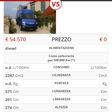
VS
€ 54.570
PREZZO
€ 0
diesel
ALIMENTAZIONE
Costo carburante
per 100.000 Km (*)
n.d.
L/100Km
CONSUMO
L/100Km
2287
Cm3
CILINDRATA
Cm3
n.d.
Kg
PORTATA
Kg
571
Cm
LUNGHEZZA
Cm
201
Cm
LARGHEZZA
Cm
274
Cm
ALTEZZA
Cm