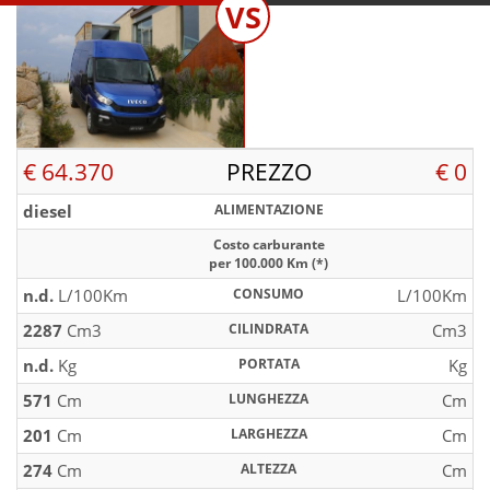
VS
€ 64.370
PREZZO
€ 0
diesel
ALIMENTAZIONE
Costo carburante
per 100.000 Km (*)
n.d.
L/100Km
CONSUMO
L/100Km
2287
Cm3
CILINDRATA
Cm3
n.d.
Kg
PORTATA
Kg
571
Cm
LUNGHEZZA
Cm
201
Cm
LARGHEZZA
Cm
274
Cm
ALTEZZA
Cm