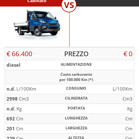
Cabinato
VS
€ 66.400
PREZZO
€ 0
diesel
ALIMENTAZIONE
Costo carburante
per 100.000 Km (*)
n.d.
L/100Km
CONSUMO
L/100Km
2998
Cm3
CILINDRATA
Cm3
n.d.
Kg
PORTATA
Kg
692
Cm
LUNGHEZZA
Cm
201
Cm
LARGHEZZA
Cm
229
Cm
ALTEZZA
Cm