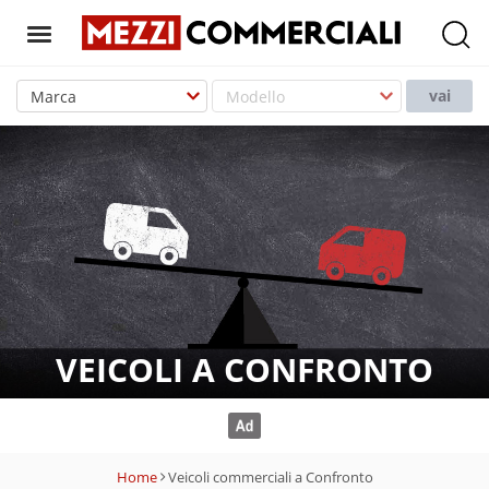
T
o
vai
g
g
l
e
n
a
v
i
g
VEICOLI A CONFRONTO
a
t
i
o
Home
Veicoli commerciali a Confronto
n