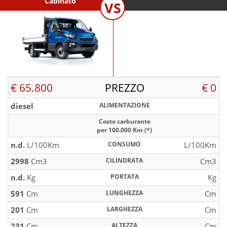
Cabinato
VS
€ 65.800
PREZZO
€ 0
diesel
ALIMENTAZIONE
Costo carburante
per 100.000 Km (*)
n.d.
L/100Km
CONSUMO
L/100Km
2998
Cm3
CILINDRATA
Cm3
n.d.
Kg
PORTATA
Kg
591
Cm
LUNGHEZZA
Cm
201
Cm
LARGHEZZA
Cm
231
Cm
ALTEZZA
Cm