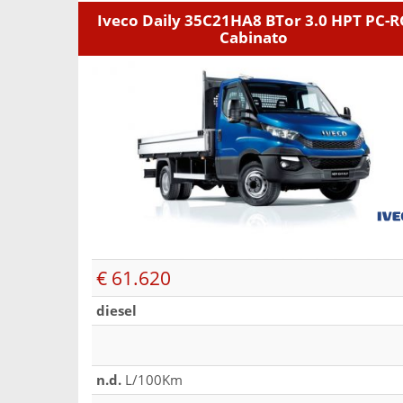
Iveco Daily 35C21HA8 BTor 3.0 HPT PC-R
Cabinato
€ 61.620
diesel
n.d.
L/100Km