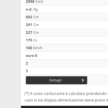
2998
Cm3
n.d.
Kg
692
Cm
201
Cm
227
Cm
175
Cv
160
Km/h
euro 6
2
3
Dettagli
(*) Il costo carburante è calcolato prendendo 
caso vi sia doppia alimentazione viene preso 