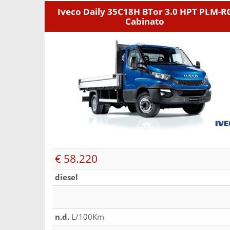
Iveco Daily 35C18H BTor 3.0 HPT PLM-R
Cabinato
€ 58.220
diesel
n.d.
L/100Km