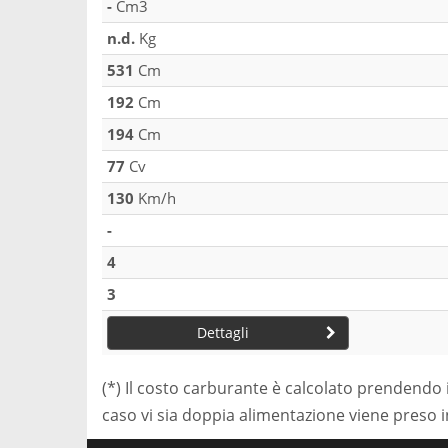
-
Cm3
n.d.
Kg
531
Cm
192
Cm
194
Cm
77
Cv
130
Km/h
-
4
3
Dettagli
(*) Il costo carburante è calcolato prendendo 
caso vi sia doppia alimentazione viene preso 