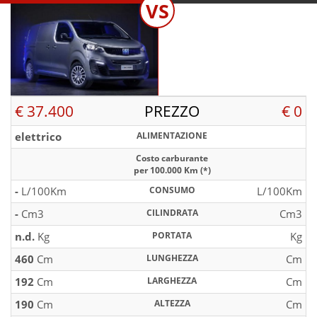
VS
€ 37.400
PREZZO
€ 0
elettrico
ALIMENTAZIONE
Costo carburante
per 100.000 Km (*)
-
L/100Km
CONSUMO
L/100Km
-
Cm3
CILINDRATA
Cm3
n.d.
Kg
PORTATA
Kg
460
Cm
LUNGHEZZA
Cm
192
Cm
LARGHEZZA
Cm
190
Cm
ALTEZZA
Cm