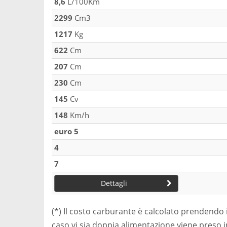
8,6
L/100Km
2299
Cm3
1217
Kg
622
Cm
207
Cm
230
Cm
145
Cv
148
Km/h
euro 5
4
7
Dettagli
(*) Il costo carburante è calcolato prendendo 
caso vi sia doppia alimentazione viene preso 