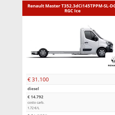
Renault Master T352.3dCi145TPPM-SL-DC
RGC Ice
€ 31.100
diesel
€ 14.792
costo carb.
1.72 €/L