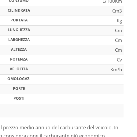
CONSUMO
L/100Km
CILINDRATA
Cm3
PORTATA
Kg
LUNGHEZZA
Cm
LARGHEZZA
Cm
ALTEZZA
Cm
POTENZA
Cv
VELOCITÀ
Km/h
OMOLOGAZ.
PORTE
POSTI
il prezzo medio annuo del carburante del veicolo. In
in considerazione il carburante più economico.