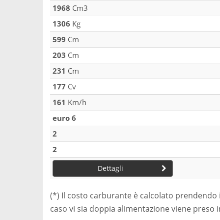
1968
Cm3
1306
Kg
599
Cm
203
Cm
231
Cm
177
Cv
161
Km/h
euro 6
2
2
Dettagli
(*) Il costo carburante è calcolato prendendo 
caso vi sia doppia alimentazione viene preso 