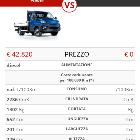
Power
VS
€ 42.820
PREZZO
€ 0
diesel
ALIMENTAZIONE
Costo carburante
per 100.000 Km (*)
n.d.
L/100Km
CONSUMO
L/100Km
2286
Cm3
CILINDRATA
Cm3
1302
Kg
PORTATA
Kg
652
Cm
LUNGHEZZA
Cm
201
Cm
LARGHEZZA
Cm
229
Cm
ALTEZZA
Cm