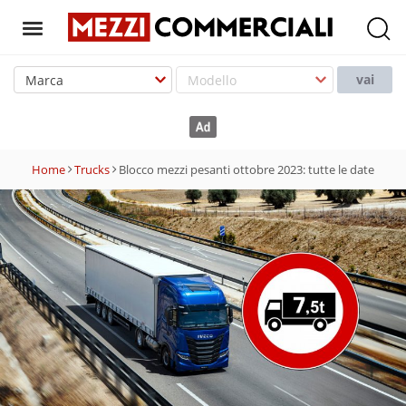
T
o
vai
g
g
l
e
Home
Trucks
Blocco mezzi pesanti ottobre 2023: tutte le date
n
a
v
i
g
a
t
i
o
n