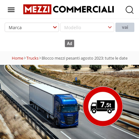
T
o
vai
g
g
l
e
Home
Trucks
Blocco mezzi pesanti agosto 2023: tutte le date
n
a
v
i
g
a
t
i
o
n