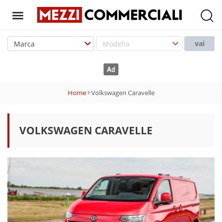
T
o
vai
g
g
l
e
Home
Volkswagen Caravelle
n
a
v
VOLKSWAGEN CARAVELLE
i
g
a
t
i
o
n