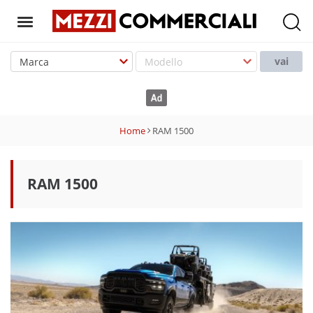
T
o
vai
g
g
l
e
Home
RAM 1500
n
a
v
RAM 1500
i
g
a
t
i
o
n