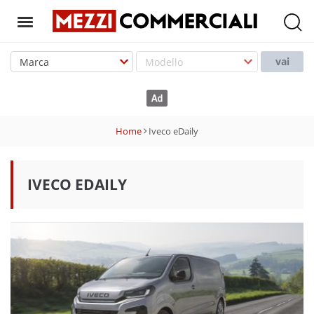
T
o
vai
g
g
l
e
Home
Iveco eDaily
n
a
v
IVECO EDAILY
i
g
a
t
i
o
n