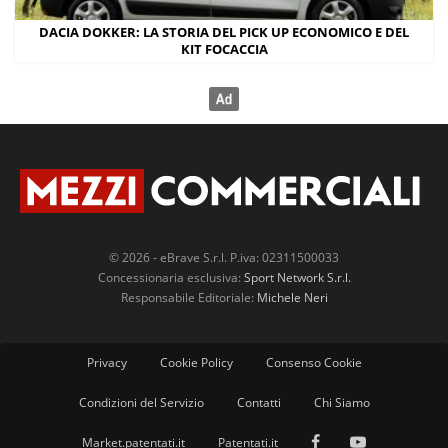
DACIA DOKKER: LA STORIA DEL PICK UP ECONOMICO E DEL
KIT FOCACCIA
© 2026 - eBrave S.r.l. P.iva: 02311500033
Concessionaria esclusiva:
Sport Network S.r.l.
Responsabile Editoriale:
Michele Neri
Privacy
Cookie Policy
Consenso Cookie
Condizioni del Servizio
Contatti
Chi Siamo
Market.patentati.it
Patentati.it