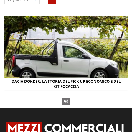
Pagina 2 di 2
«
1
2
c
u
r
r
e
n
t
)
DACIA DOKKER: LA STORIA DEL PICK UP ECONOMICO E DEL
KIT FOCACCIA