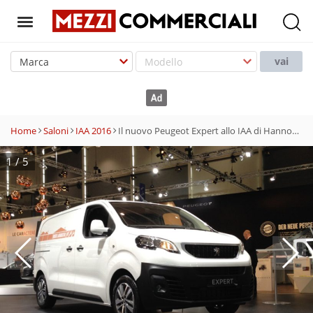
T
o
vai
g
g
l
e
Home
Saloni
IAA 2016
Il nuovo Peugeot Expert allo IAA di Hannover 2016
n
a
1
/
5
v
i
g
a
t
i
o
n