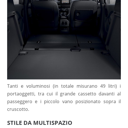
Tanti e voluminosi (in totale misurano 49 litri) i
portaoggetti, tra cui il grande cassetto davanti al
passeggero e i piccolo vano posizionato sopra il
cruscotto.
STILE DA MULTISPAZIO