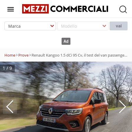
T
o
vai
g
g
l
e
Home
Prove
Renault Kangoo 1.5 dCi 95 Cv, il test del van passenger spazioso e compatto
n
a
1
/
9
v
i
g
a
t
i
o
n