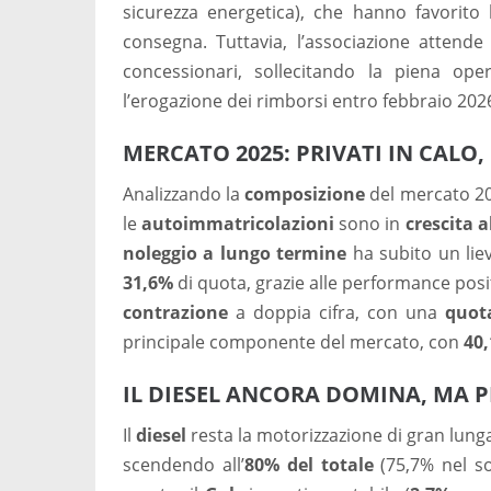
sicurezza energetica), che hanno favorito l
consegna. Tuttavia, l’associazione attend
concessionari, sollecitando la piena ope
l’erogazione dei rimborsi entro febbraio 202
MERCATO 2025: PRIVATI IN CALO
Analizzando la
composizione
del mercato 20
le
autoimmatricolazioni
sono in
crescita a
noleggio a lungo termine
ha subito un lie
31,6%
di quota, grazie alle performance posit
contrazione
a doppia cifra, con una
quot
principale componente del mercato, con
40,
IL DIESEL ANCORA DOMINA, MA 
Il
diesel
resta la motorizzazione di gran lun
scendendo all’
80% del totale
(75,7% nel s