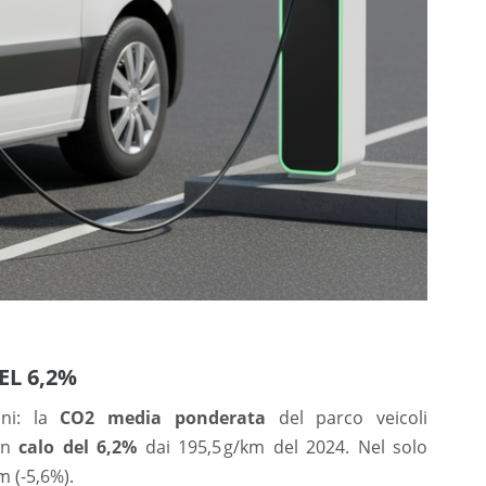
EL 6,2%
oni: la
CO2 media ponderata
del parco veicoli
 in
calo del 6,2%
dai 195,5 g/km del 2024. Nel solo
m (‑5,6%).