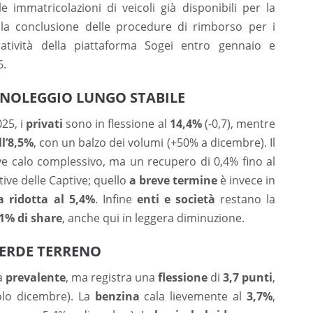
e immatricolazioni di veicoli già disponibili per la
e la conclusione delle procedure di rimborso per i
ratività della piattaforma Sogei entro gennaio e
6.
, NOLEGGIO LUNGO STABILE
25, i
privati
sono in flessione al
14,4%
(-0,7), mentre
ll’8,5%
, con un balzo dei volumi (+50% a dicembre). Il
ve calo complessivo, ma un recupero di 0,4% fino al
ive delle Captive; quello
a breve termine
è invece in
a ridotta al 5,4%
. Infine
enti e società
restano la
1% di share
, anche qui in leggera diminuzione.
PERDE TERRENO
ga
prevalente
, ma registra una
flessione
di
3,7 punti
,
olo dicembre). La
benzina
cala lievemente al
3,7%
,