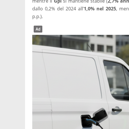
mentre il
Gpl
si mantiene stabile (
2,7% an
dallo 0,2% del 2024 all’
1,0% nel 2025
, men
p.p.).