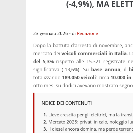
(-4,9%), MA ELET
23 gennaio 2026
- di
Redazione
Dopo la battuta d’arresto di novembre, an
mercato dei
veicoli commerciali in Italia
. 
del
5,3%
rispetto alle 15.321 registrate 
significativa (-13,6%). Su
base annua
, il
b
totalizzando
189.050 veicoli
: circa
10.000 i
otto mesi su dodici avevano mostrato segno
INDICE DEI CONTENUTI
Lieve crescita per gli elettrici, ma la trans
Mercato 2025: privati in calo, noleggio lu
Il diesel ancora domina, ma perde terren