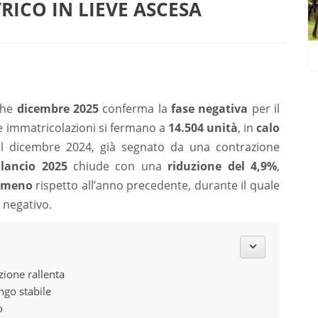
TRICO IN LIEVE ASCESA
che
dicembre 2025
conferma la
fase negativa
per il
Le immatricolazioni si fermano a
14.504 unità
, in
calo
nel dicembre 2024, già segnato da una contrazione
ilancio 2025
chiude con una
riduzione del 4,9%
,
n meno
rispetto all’anno precedente, durante il quale
 negativo.
izione rallenta
ngo stabile
o