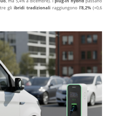
nuo
, ma 5,4% a dicembre). I
plug‑in hybrid
passano
tre gli
ibridi tradizionali
raggiungono
l’8,2%
(+0,6