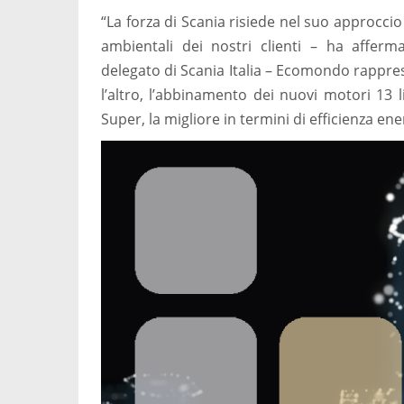
“La forza di Scania risiede nel suo approcci
ambientali dei nostri clienti – ha affer
delegato di Scania Italia – Ecomondo rappr
l’altro, l’abbinamento dei nuovi motori 13 
Super, la migliore in termini di efficienza ene