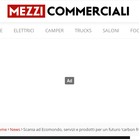
E
ELETTRICI
CAMPER
TRUCKS
SALONI
FO
ome
News
Scania ad Ecomondo, servizi e prodotti per un futuro ‘carbon fr