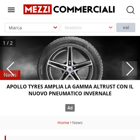
T
o
vai
g
g
1
/
2
l
e
n
a
News
v
APOLLO TYRES AMPLIA LA GAMMA ALTRUST CON IL
i
NUOVO PNEUMATICO INVERNALE
g
a
t
i
Home
News
o
n