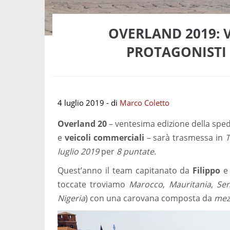
OVERLAND 2019: 
PROTAGONISTI 
4 luglio 2019
- di
Marco Coletto
Overland 20
– ventesima edizione della spe
e
veicoli commerciali
– sarà trasmessa in
luglio 2019
per
8 puntate
.
Quest’anno il team capitanato da
Filippo
toccate troviamo
Marocco
,
Mauritania
,
Sen
Nigeria
) con una carovana composta da
mez