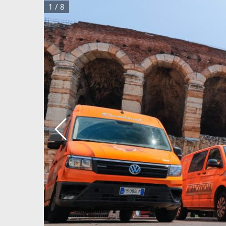
1
/
8