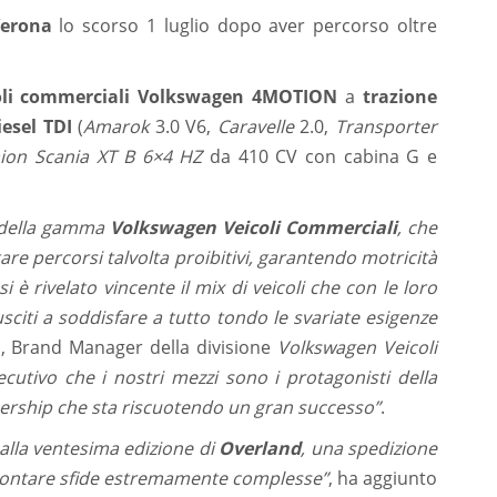
erona
lo scorso 1 luglio dopo aver percorso oltre
oli commerciali Volkswagen 4MOTION
a
trazione
esel TDI
(
Amarok
3.0 V6,
Caravelle
2.0,
Transporter
ion Scania XT B 6×4 HZ
da 410 CV con cabina G e
a della gamma
Volkswagen Veicoli Commerciali
, che
are percorsi talvolta proibitivi, garantendo motricità
si è rivelato vincente il mix di veicoli che con le loro
usciti a soddisfare a tutto tondo le svariate esigenze
n
, Brand Manager della divisione
Volkswagen Veicoli
cutivo che i nostri mezzi sono i protagonisti della
nership che sta riscuotendo un gran successo”
.
alla ventesima edizione di
Overland
, una spedizione
ffrontare sfide estremamente complesse”
, ha aggiunto