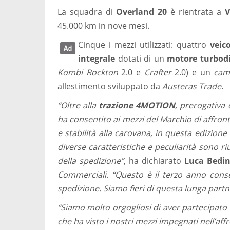
La squadra di
Overland 20
è rientrata a
V
45.000 km in nove mesi.
Cinque i mezzi utilizzati: quattro
veic
integrale
dotati di un
motore turbodi
Kombi Rockton
2.0 e
Crafter
2.0) e un
cam
allestimento sviluppato da
Austeras Trade
.
“Oltre alla
trazione 4MOTION
, prerogativ
ha consentito ai mezzi del Marchio di affront
e stabilità alla carovana, in questa edizione 
diverse caratteristiche e peculiarità sono ri
della spedizione”
, ha dichiarato
Luca Bedi
Commerciali
.
“Questo è il terzo anno conse
spedizione. Siamo fieri di questa lunga part
“Siamo molto orgogliosi di aver partecipato 
che ha visto i nostri mezzi impegnati nell’a