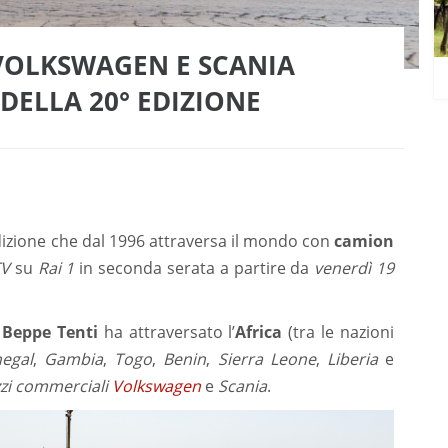
VOLKSWAGEN E SCANIA
DELLA 20° EDIZIONE
dizione che dal 1996 attraversa il mondo con
camion
TV
su
Rai 1
in seconda serata a partire da
venerdì 19
e
Beppe Tenti
ha attraversato l’
Africa
(tra le nazioni
egal
,
Gambia
,
Togo
,
Benin
,
Sierra Leone
,
Liberia
e
zi commerciali
Volkswagen
e
Scania
.