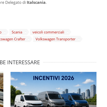
ore Delegato di
Italscania
.
p
Scania
veicoli commerciali
kswagen Crafter
Volkswagen Transporter
BE INTERESSARE