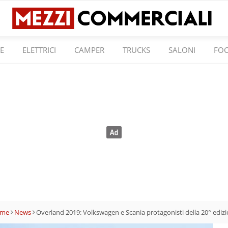
E
ELETTRICI
CAMPER
TRUCKS
SALONI
FO
me
News
Overland 2019: Volkswagen e Scania protagonisti della 20° ediz