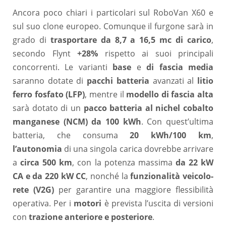
Ancora poco chiari i particolari sul RoboVan X60 e
sul suo clone europeo. Comunque il furgone sarà in
grado di
trasportare da 8,7 a 16,5 mc di carico
,
secondo Flynt
+28%
rispetto ai suoi principali
concorrenti. Le varianti
base
e
di fascia media
saranno dotate di
pacchi batteria
avanzati al
litio
ferro fosfato (LFP)
, mentre il
modello di fascia alta
sarà dotato di un
pacco batteria al nichel cobalto
manganese (NCM) da 100 kWh
. Con quest’ultima
batteria, che consuma
20 kWh/100 km
,
l’autonomia
di una singola carica dovrebbe arrivare
a
circa 500 km
, con la potenza massima
da 22 kW
CA e da 220 kW CC
, nonché la
funzionalità veicolo-
rete (V2G)
per garantire una maggiore flessibilità
operativa. Per i
motori
è prevista l’uscita di versioni
con
trazione anteriore e posteriore
.