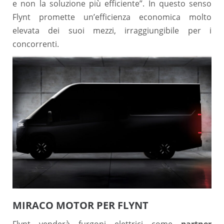
e non la soluzione più efficiente”. In questo senso
Flynt promette un’efficienza economica molto
elevata dei suoi mezzi, irraggiungibile per i
concorrenti.
MIRACO MOTOR PER FLYNT
Flynt venderà furgoni elettrici come
partner