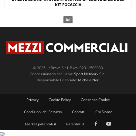
KIT FOCACCIA
© 2026 - eBrave S.r.l. P.iva: 02311500033
Concessionaria esclusiva:
Sport Network S.r.l.
Responsabile Editoriale:
Michele Neri
Privacy
Cookie Policy
Consenso Cookie
Condizioni del Servizio
Contatti
Chi Siamo
Market.patentati.it
Patentati.it