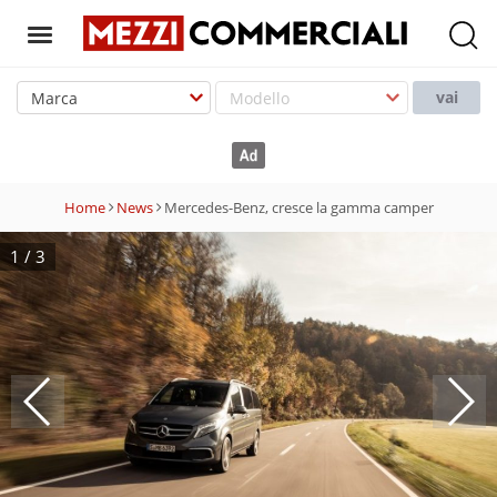
T
o
vai
g
g
l
e
Home
News
Mercedes-Benz, cresce la gamma camper
n
a
1
/
3
v
i
g
a
t
i
o
n