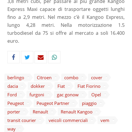
3,8 metri cubi, per passare al più grande Kangoo
Express Maxi capace di trasportare oggetti lunghi
fino a 2,9 metri. Nel mezzo c’è il Kangoo Express,
lungo 4,28 metri. Nella motorizzazione 1.5
turbodiesel da 75 si offre al mercato a soli 16.400
euro.
berlingo
Citroen
combo
cover
dacia
dokker
Fiat
Fiat Fiorino
Ford
furgoni
gac gonow
Opel
Peugeot
Peugeot Partner
piaggio
porter
Renault
Renault Kangoo
transit courier
veicoli commerciali
vem
way