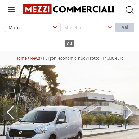
T
o
vai
g
g
l
e
Home
News
Furgoni economici nuovi sotto i 14.000 euro
n
a
1
/
10
v
i
g
a
t
i
o
n