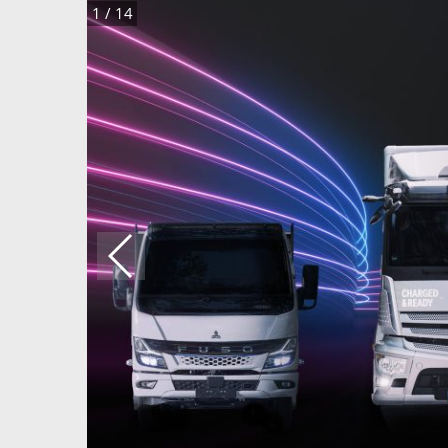
1
/
14