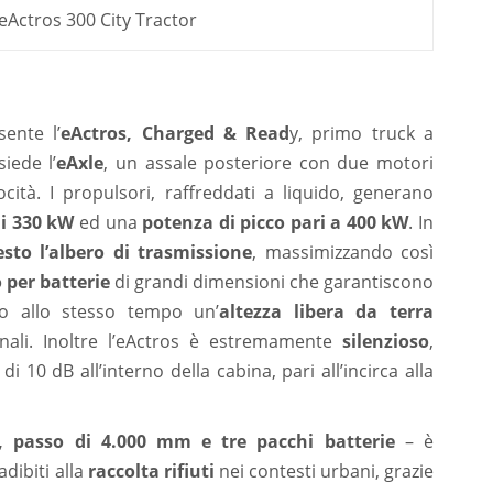
Actros 300 City Tractor
sente l’
eActros, Charged & Read
y, primo truck a
siede l’
eAxle
, un assale posteriore con due motori
cità. I propulsori, raffreddati a liquido, generano
i 330 kW
ed una
potenza di picco pari a 400 kW
. In
sto l’albero di trasmissione
, massimizzando così
o per batterie
di grandi dimensioni che garantiscono
do allo stesso tempo un’
altezza libera da terra
nali. Inoltre l’eActros è estremamente
silenzioso
,
10 dB all’interno della cabina, pari all’incirca alla
, passo di 4.000 mm e tre pacchi batterie
– è
adibiti alla
raccolta rifiuti
nei contesti urbani, grazie