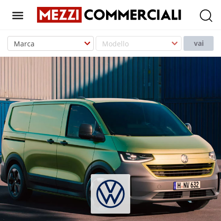
T
o
vai
g
g
l
e
n
a
v
i
g
a
t
i
o
n