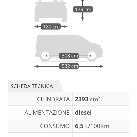
179 cm
180 cm
308 cm
532 cm
SCHEDA TECNICA
3
CILINDRATA
2393
cm
ALIMENTAZIONE
diesel
CONSUMO
6,5
L/100Km