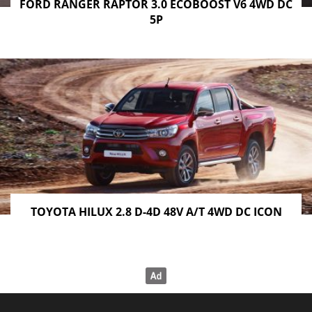
FORD RANGER RAPTOR 3.0 ECOBOOST V6 4WD DC
5P
TOYOTA HILUX 2.8 D-4D 48V A/T 4WD DC ICON