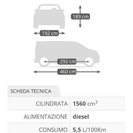
189 cm
192 cm
292 cm
460 cm
SCHEDA TECNICA
3
CILINDRATA
1560
cm
ALIMENTAZIONE
diesel
CONSUMO
5,5
L/100Km