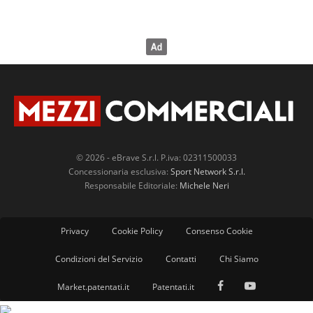
© 2026 - eBrave S.r.l. P.iva: 02311500033
Concessionaria esclusiva:
Sport Network S.r.l.
Responsabile Editoriale:
Michele Neri
Privacy
Cookie Policy
Consenso Cookie
Condizioni del Servizio
Contatti
Chi Siamo
Market.patentati.it
Patentati.it