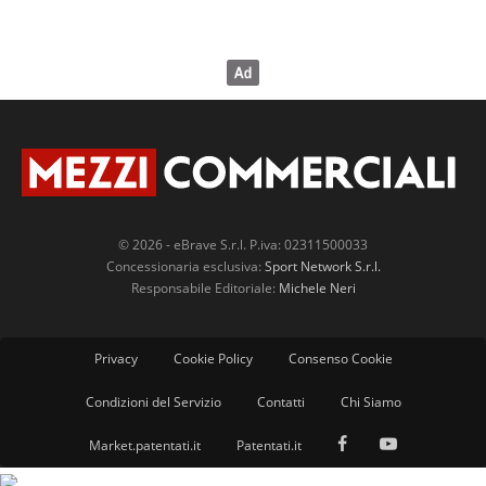
© 2026 - eBrave S.r.l. P.iva: 02311500033
Concessionaria esclusiva:
Sport Network S.r.l.
Responsabile Editoriale:
Michele Neri
Privacy
Cookie Policy
Consenso Cookie
Condizioni del Servizio
Contatti
Chi Siamo
Market.patentati.it
Patentati.it