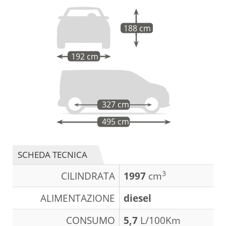
188 cm
192 cm
327 cm
495 cm
SCHEDA TECNICA
3
CILINDRATA
1997
cm
ALIMENTAZIONE
diesel
CONSUMO
5,7
L/100Km