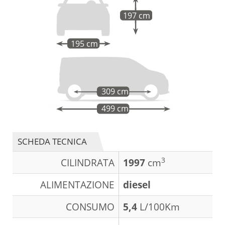
197 cm
195 cm
309 cm
499 cm
SCHEDA TECNICA
3
CILINDRATA
1997
cm
ALIMENTAZIONE
diesel
CONSUMO
5,4
L/100Km