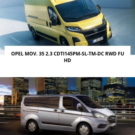
OPEL MOV. 35 2.3 CDTI145PM-SL-TM-DC RWD FU
HD