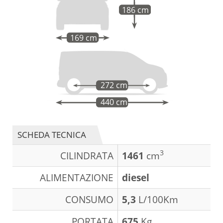
186 cm
169 cm
272 cm
440 cm
SCHEDA TECNICA
3
CILINDRATA
1461
cm
ALIMENTAZIONE
diesel
CONSUMO
5,3
L/100Km
PORTATA
675
Kg