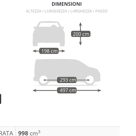
DIMENSIONI
ALTEZZA / LUNGHEZZA / LARGHEZZA / PASSO
200 cm
198 cm
293 cm
497 cm
3
DRATA
998
cm