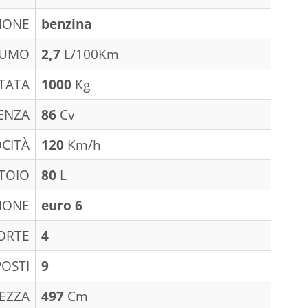
IONE
benzina
SUMO
2,7
L/100Km
TATA
1000
Kg
ENZA
86
Cv
CITÀ
120
Km/h
TOIO
80
L
IONE
euro 6
ORTE
4
POSTI
9
EZZA
497
Cm