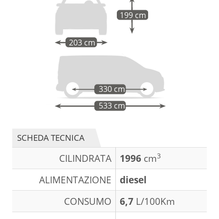
199 cm
203 cm
330 cm
533 cm
SCHEDA TECNICA
3
CILINDRATA
1996
cm
ALIMENTAZIONE
diesel
CONSUMO
6,7
L/100Km